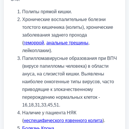
Полипы прямой кишки.
Хронические воспалительные болезни
толстого кишечника (колиты), хронические
заболевания заднего прохода
(
геморрой
,
анальные трещины
,
лейкоплакии).
Папилломавирусные образования при ВПЧ
(вирусе папилломы человека) в области
ануса, на слизистой кишки. Выявлены
наиболее онкогенные типы вирусов, часто
приводящие к злокачественному
перерождению нормальных клеток -
16,18,31,33,45,51.
Наличие у пациента НЯК
(
неспецифического язвенного колита
).
Болезнь Крона
.